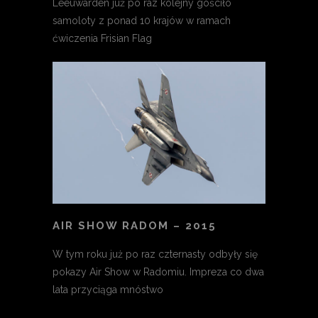
Leeuwarden już po raz kolejny gościło
samoloty z ponad 10 krajów w ramach
ćwiczenia Frisian Flag
AIR SHOW RADOM – 2015
W tym roku już po raz czternasty odbyły się
pokazy Air Show w Radomiu. Impreza co dwa
lata przyciąga mnóstwo