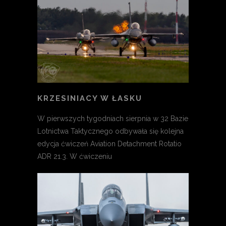
KRZESINIACY W ŁASKU
W pierwszych tygodniach sierpnia w 32 Bazie
Lotnictwa Taktycznego odbywała się kolejna
edycja ćwiczeń Aviation Detachment Rotatio
ADR 21.3. W ćwiczeniu