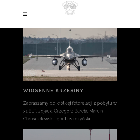
WIOSENNE KRZESINY
Zapraszamy do krótkiej fotorelacji z pobytu w
31 BLT. zdjęcia Grzegorz Bareła, Marcin
Chruścielewski, Igor Leszczyński