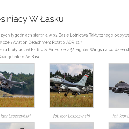
siniacy W Łasku
zych tygodniach sierpnia w 32 Bazie Lotnictwa Taktycznego odbywał
wiczeń Aviation Detachment Rotatio ADR 21.3.
iu brały udział F-16 U.S. Air Force z 52 Fighter Wings na co dzień s
Spangdahlem Air Base.
. Igor Leszczyński
fot. Igor Leszczyński
fot. Igor