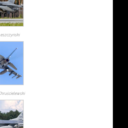
 Leszczyński
 Chruścielewski