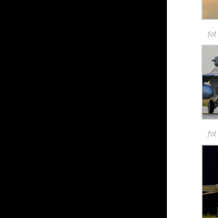
fot
fot