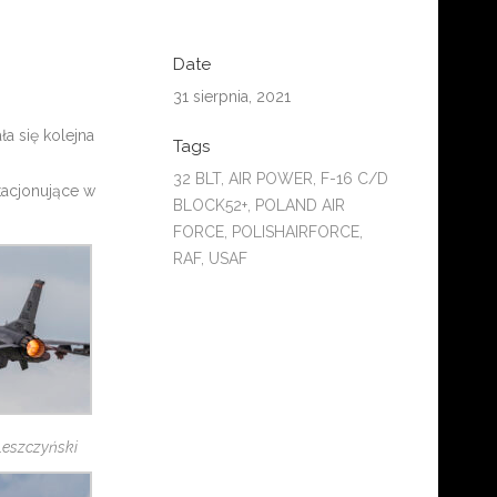
Date
31 sierpnia, 2021
a się kolejna
Tags
32 BLT, AIR POWER, F-16 C/D
tacjonujące w
BLOCK52+, POLAND AIR
FORCE, POLISHAIRFORCE,
RAF, ‎USAF
 Leszczyński