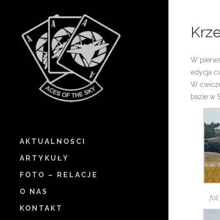
Krze
W pierws
edycja ć
W ćwiczen
bazie w 
AKTUALNOŚCI
ARTYKUŁY
FOTO – RELACJE
O NAS
fot
KONTAKT