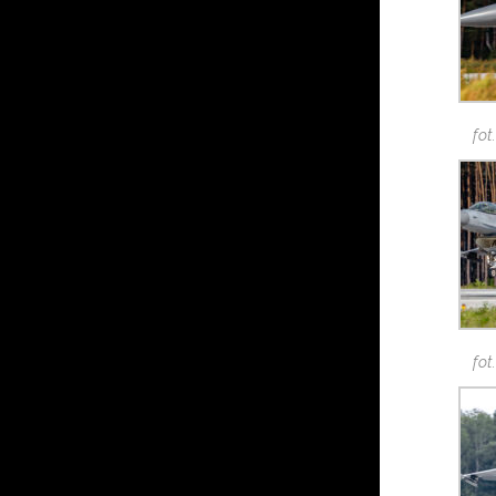
fot
fot