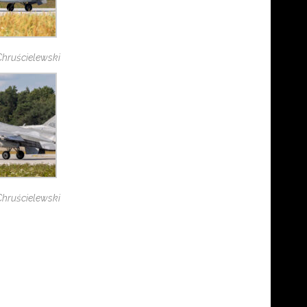
 Chruścielewski
 Chruścielewski