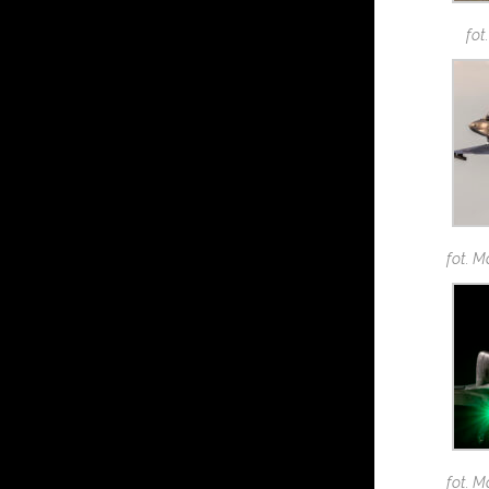
fot
fot. M
fot. M