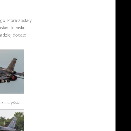
go, które zostały
kim lotnisku.
ardziej dodało
 Leszczyński