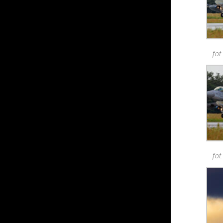
fot
fot