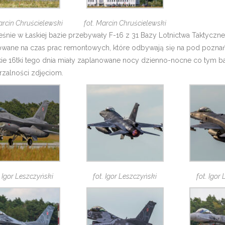
arcin Chruścielewski
fot. Marcin Chruścielewski
śnie w Łaskiej bazie przebywały F-16 z 31 Bazy Lotnictwa Taktyczne
wane na czas prac remontowych, które odbywają się na pod poznańs
kie 16tki tego dnia miały zaplanowane nocy dzienno-nocne co tym b
rzalności zdjęciom.
. Igor Leszczyński
fot. Igor Leszczyński
fot. Igor