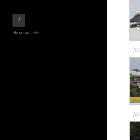
My social links
fot
fot