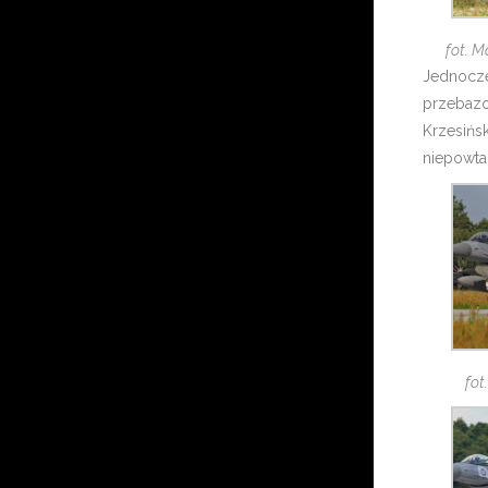
fot. M
Jednocze
przebazo
Krzesińs
niepowta
fot