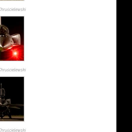
 Chruścielewski
 Chruścielewski
 Chruścielewski