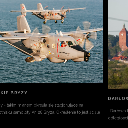
KIE BRYZY
DARŁO
y - takim mianem określa się stacjonujące na
Darłowo to
tnisku samoloty An 28 Bryza. Określenie to jest ściśle
odległości