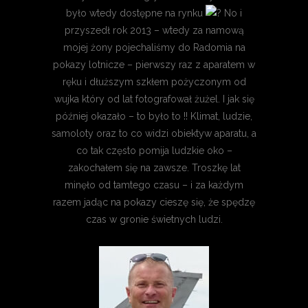
było wtedy dostępne na rynku
No i
przyszedł rok 2013 – wtedy za namową
mojej żony pojechaliśmy do Radomia na
pokazy lotnicze – pierwszy raz z aparatem w
ręku i dłuższym szkłem pożyczonym od
wujka który od lat fotografował żużel. I jak się
później okazało – to było to !! Klimat, ludzie,
samoloty oraz to co widzi obiektyw aparatu, a
co tak często pomija ludzkie oko –
zakochałem się na zawsze. Troszkę lat
minęło od tamtego czasu – i za każdym
razem jadąc na pokazy cieszę się, że spędzę
czas w gronie świetnych ludzi.