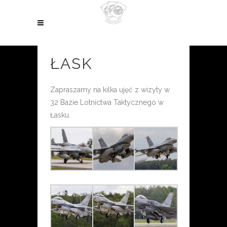
ŁASK
Zapraszamy na kilka ujęć z wizyty w
32 Bazie Lotnictwa Taktycznego w
Łasku.