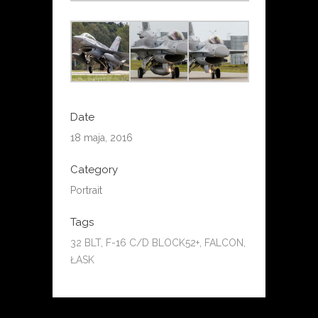
Date
18 maja, 2016
Category
Portrait
Tags
32 BLT, F-16 C/D BLOCK52+, FALCON,
ŁASK