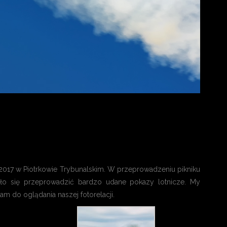
 2017 w Piotrkowie Trybunalskim. W przeprowadzeniu pikniku
ało się przeprowadzić bardzo udane pokazy lotnicze. My
m do oglądania naszej fotorelacji.