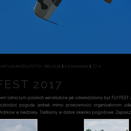
n
AKTUALNOŚCI
,
FOTO - RELACJE
0 Comments
0
FEST 2017
iem lotniczym polskich aeroklubów jak odwiedziliśmy był FLY FEST
zeszkodzić pogoda, jednak mimo przeciwności organizatorom ud
iotrków w niedzielę. Trafiliśmy w dobre okienko pogodowe. Zaprasza