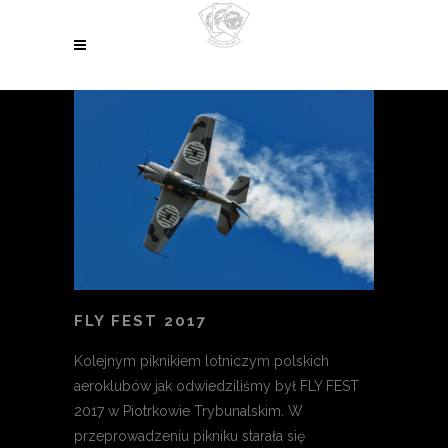
FLY FEST 2017
Kolejnym piknikiem lotniczym polskich
aeroklubów jak odwiedziliśmy był FLY FEST
2017 w Piotrkowie Trybunalskim. W
przeprowadzeniu pikniku starała się