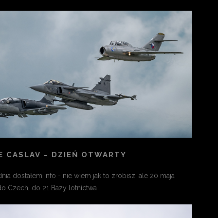
E CASLAV – DZIEŃ OTWARTY
ia dostałem info - nie wiem jak to zrobisz, ale 20 maja
o Czech, do 21 Bazy lotnictwa