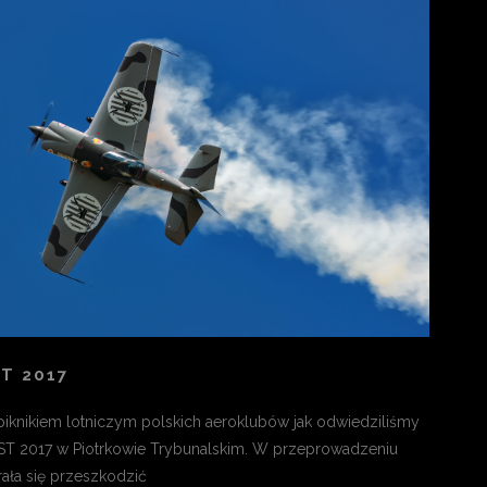
ST 2017
iknikiem lotniczym polskich aeroklubów jak odwiedziliśmy
EST 2017 w Piotrkowie Trybunalskim. W przeprowadzeniu
arała się przeszkodzić