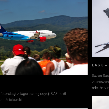
ŁASK –
Sezon Spot
zaproszeni
mieliśmy 
otorelacji z tegorocznej edycji SIAF 2016.
Chruścielewski