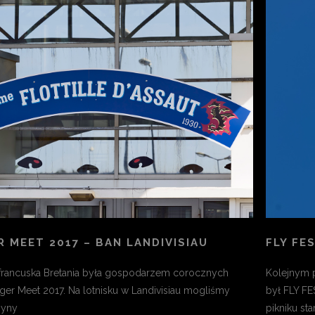
R MEET 2017 – BAN LANDIVISIAU
FLY FE
francuska Bretania była gospodarzem corocznych
Kolejnym p
ger Meet 2017. Na lotnisku w Landivisiau mogliśmy
był FLY F
zyny
pikniku st