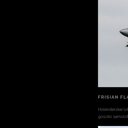
FRISIAN FL
Holenderskie lo
gościło samolot