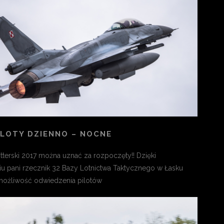
 LOTY DZIENNO – NOCNE
terski 2017 można uznać za rozpoczęty!! Dzięki
u pani rzecznik 32 Bazy Lotnictwa Taktycznego w Łasku
możliwość odwiedzenia pilotów