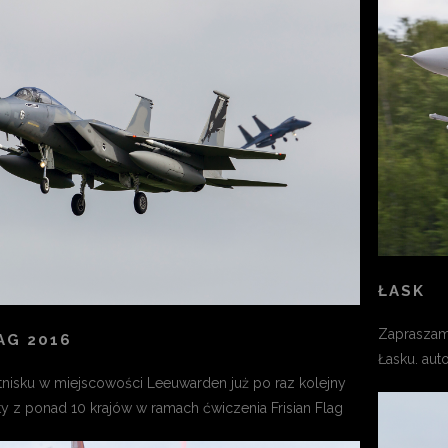
ŁASK
Zapraszamy
AG 2016
Łasku. aut
tnisku w miejscowości Leeuwarden już po raz kolejny
y z ponad 10 krajów w ramach ćwiczenia Frisian Flag