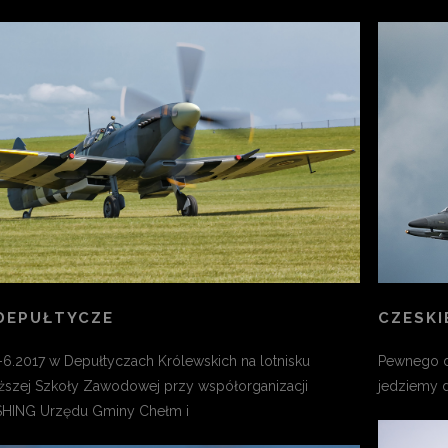
DEPUŁTYCZE
CZESKI
-6.2017 w Depułtyczach Królewskich na lotnisku
Pewnego dn
szej Szkoły Zawodowej przy współorganizacji
jedziemy d
HING Urzędu Gminy Chełm i