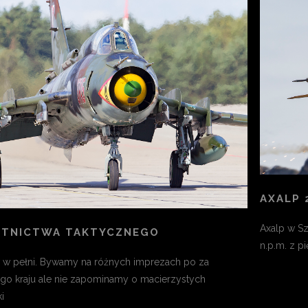
AXALP 
Axalp w Sz
OTNICTWA TAKTYCZNEGO
n.p.m. z p
w pełni. Bywamy na różnych imprezach po za
go kraju ale nie zapominamy o macierzystych
i