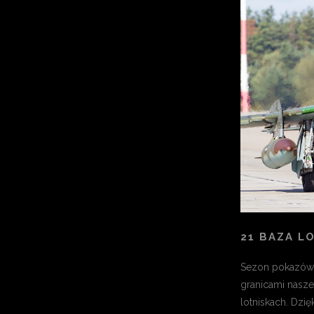
21 BAZA L
Sezon pokazów 
granicami nasze
lotniskach. Dzięk