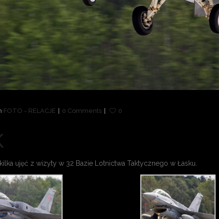
n
FOTO - RELACJE
0 Comments
0
K
ilka ujęć z wizyty w 32 Bazie Lotnictwa Taktycznego w Łasku.