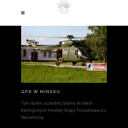
GPR W MIŃSKU
Tym razem uczestniczyliśmy w lotach
treningowych mińskiej Grupy Poszukiwawczo
Ratowniczej.