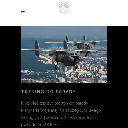
TRENING DO PARADY
Kilka ujęć z przygotowań do parady
Marynarki Wojennej. Na szczególną uwagę
zasługują zdjęcia air to air wykonane z
pokładu An-28 Bryza.