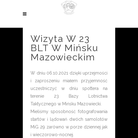
Wizyta W 23
BLT W Mińsku
Mazowieckim
W dniu 06.10.2021 dzięki uprzejmości
i zaproszeniu miałem przyjemność
uczestniczyć w dniu spottera na
terenie 23 Bazy Lotnictwa
Taktycznego w Mińsku Mazowiecki.
Mieliśmy sposobność fotografowania
startów i lądowań dwóch samolotów
MiG 29 zarówno w porze dziennej jak
i wieczorowo-nocnej.