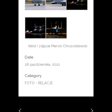
tekst i zdjęcia Marcin Chruścielewski
Date
26 października, 2021
Category
FOTO - RELACJE