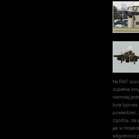
Na RIAT spęd
zupełnie inn
niemniej je
była typowa
powiedzieć, ż
zgodzę, zła 
jak w Holandii
wilgotności 