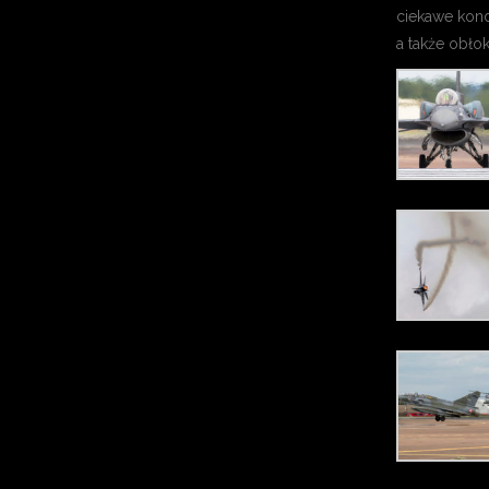
ciekawe kon
a także obłok