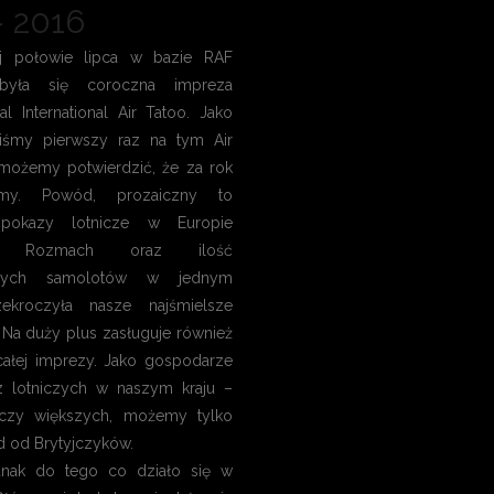
– 2016
j połowie lipca w bazie RAF
dbyła się coroczna impreza
al International Air Tatoo. Jako
liśmy pierwszy raz na tym Air
możemy potwierdzić, że za rok
my. Powód, prozaiczny to
 pokazy lotnicze w Europie
ej. Rozmach oraz ilość
nych samolotów w jednym
zekroczyła nasze najśmielsze
 Na duży plus zasługuje również
całej imprezy. Jako gospodarze
z lotniczych w naszym kraju –
 czy większych, możemy tylko
d od Brytyjczyków.
nak do tego co działo się w