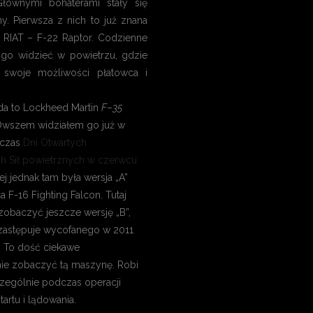
Głównymi bohaterami stały się
. Pierwsza z nich to już znana
 RIAT – F-22 Raptor. Codzienne
go widzieć w powietrzu, gdzie
 swoje możliwości płatowca i
da to Lockheed Martin
F
–
35
. Owszem widziałem go już w
dczas
Dni Otwartych
h Sił powietrznych w czerwcu
ej jednak tam była wersja „A”
a F-16 Fighting Falcon. Tutaj
obaczyć jeszcze wersję „B”,
zastępuje wycofanego w 2011
a. To dość ciekawe
ie zobaczyć tą maszynę. Robi
zególnie podczas operacji
artu i lądowania.