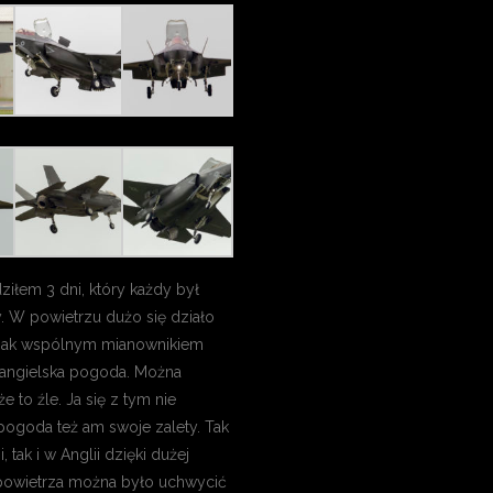
ziłem 3 dni, który każdy był
y. W powietrzu dużo się działo
dnak wspólnym mianownikiem
 angielska pogoda. Można
e to źle. Ja się z tym nie
pogoda też am swoje zalety. Tak
, tak i w Anglii dzięki dużej
powietrza można było uchwycić