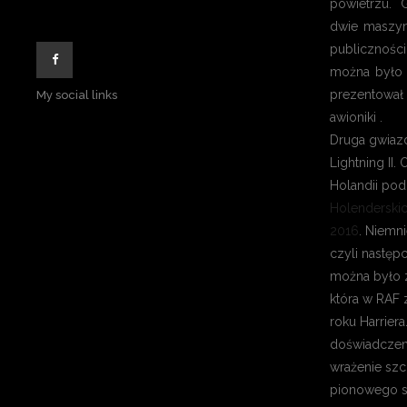
powietrzu. 
dwie maszyny
publiczności
można było 
prezentował
My social links
awioniki .
Druga gwiaz
Lightning II
Holandii po
Holenderskic
2016
. Niemni
czyli następc
można było z
która w RAF 
roku Harrier
doświadczen
wrażenie szc
pionowego st