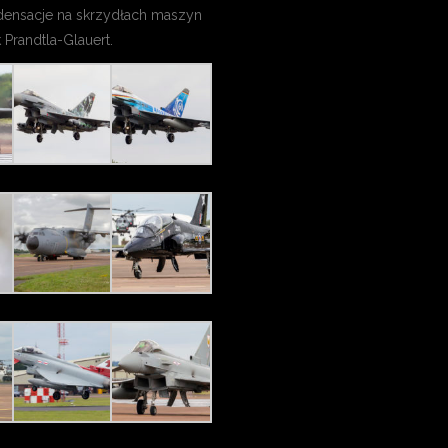
densacje na skrzydłach maszyn
 Prandtla-Glauert.