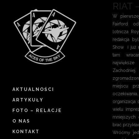
RIAT 
W pierwsze
Fairford o
lotnicza Roy
redakcja by
Show i już 
tam wraca
największe
Zachodni
zgromadzo
miejscu pr
AKTUALNOŚCI
oczekiwania.
ARTYKUŁY
organizacja 
wielu impre
FOTO – RELACJE
mniejszych
O NAS
brać przykła
KONTAKT
Wróćmy jed