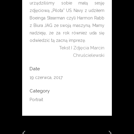
urządziliśmy sobie małą sesję
zdjęciową „Pilota” US. Navy z udziłem
Boeinga Stearman czyli Harmon Rabb
z Biura JAG ze swoją maszyną. Mamy
nadzieję, że za rok również uda się
odwiedzić tą zacną imprezę.
Tekst I Zdjęcia Marcin
Chruścielewski
Date
19 czerwca, 2017
Category
Portrait