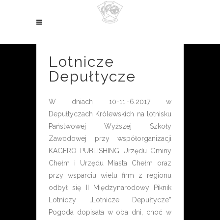
Lotnicze
Depułtycze
W dniach 10-11.-6.2017 w
Depułtyczach Królewskich na lotnisku
Państwowej Wyższej Szkoły
Zawodowej przy współorganizacji
KAGERO PUBLISHING Urzędu Gminy
Chełm i Urzędu Miasta Chełm oraz
przy wsparciu wielu firm z regionu
odbył się II Międzynarodowy Piknik
Lotniczy „Lotnicze Depułtycze”
Pogoda dopisała w oba dni, choć w