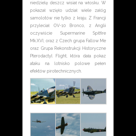
niedzielę deszcz wisiał na włosku. W
pokazał wzięło udział wiele załóg
samolotów nie tylko z kraju. Z Francji
przyleciał OV-10 Bronco, z Anglii
oczywiście Supermarine Spitfire
Mk.XVI, oraz z Czech grupa Fallow Me
oraz Grupa Rekonstrukcji Historyczne
Pterodactyl Flight, która dała pokaz
ataku na lotnisko polowe pełen
efektów pirotechnicznych.