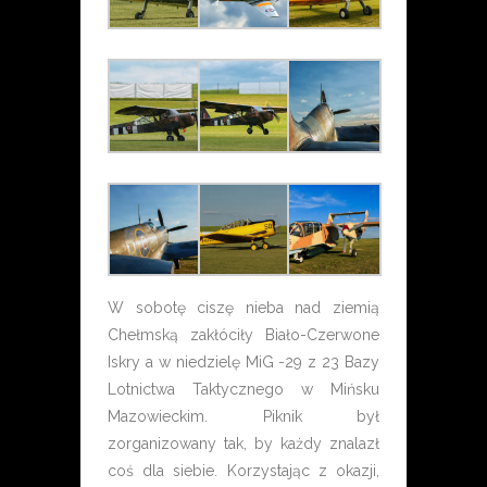
W sobotę ciszę nieba nad ziemią
Chełmską zakłóciły Biało-Czerwone
Iskry a w niedzielę MiG -29 z 23 Bazy
Lotnictwa Taktycznego w Mińsku
Mazowieckim. Piknik był
zorganizowany tak, by każdy znalazł
coś dla siebie. Korzystając z okazji,