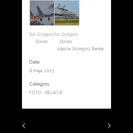
fot. Grzegorz
fot. Grzegorz
Bareła
Bareła
zdjęcia Grzegorz Bareła
Date
8 maja, 2023
Category
FOTO - RELACJE