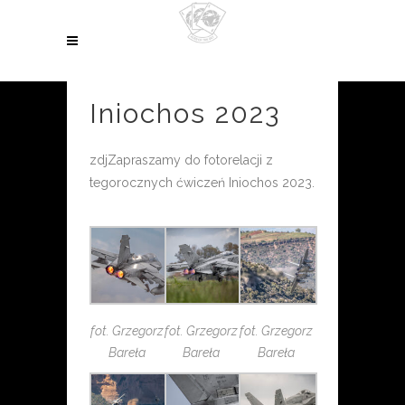
Iniochos 2023
zdjZapraszamy do fotorelacji z
tegorocznych ćwiczeń Iniochos 2023.
fot. Grzegorz
fot. Grzegorz
fot. Grzegorz
Bareła
Bareła
Bareła