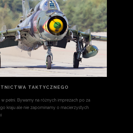
OTNICTWA TAKTYCZNEGO
w pełni. Bywamy na różnych imprezach po za
go kraju ale nie zapominamy o macierzystych
i