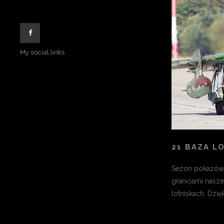
My social links
21 BAZA L
Sezon pokazów 
granicami nasze
lotniskach. Dzięk