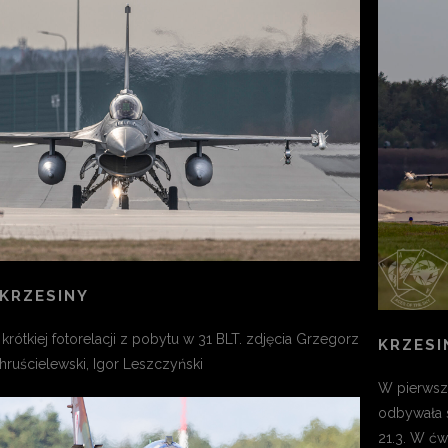
KRZESINY
rótkiej fotorelacji z pobytu w 31 BLT. zdjęcia Grzegorz
KRZESI
hruścielewski, Igor Leszczyński
W pierwszy
odbywała s
21.3. W ćw