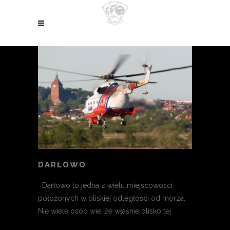
DARŁOWO
Darłowo to jedna z wielu miejscowości
położonych w bliskiej odległości od morza.
Nie wiele osób wie, że właśnie blisko tej