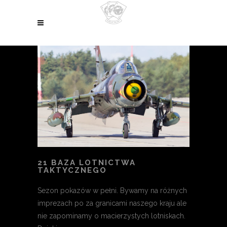
21 BAZA LOTNICTWA
TAKTYCZNEGO
Sezon pokazów w pełni. Bywamy na różnych
imprezach po za granicami naszego kraju ale
nie zapominamy o macierzystych lotniskach.