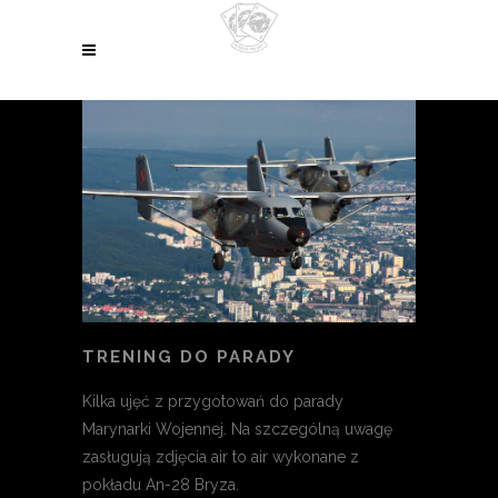
TRENING DO PARADY
Kilka ujęć z przygotowań do parady
Marynarki Wojennej. Na szczególną uwagę
zasługują zdjęcia air to air wykonane z
pokładu An-28 Bryza.