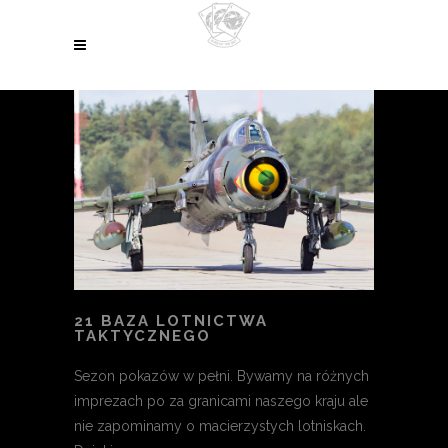
21 BAZA LOTNICTWA
TAKTYCZNEGO
Sezon pokazów w pełni. Bywamy na różnych
imprezach po za granicami naszego kraju ale
nie zapominamy o macierzystych lotniskach.