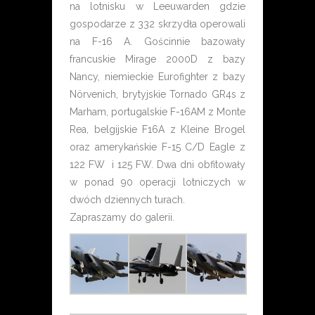
na lotnisku w Leeuwarden gdzie
gospodarze z 332 skrzydła operowali
na F-16 A. Gościnnie bazowały
francuskie Mirage 2000D z bazy
Nancy, niemieckie Eurofighter z bazy
Nörvenich, brytyjskie Tornado GR4s z
Marham, portugalskie F-16AM z Monte
Rea, belgijskie F16A z Kleine Brogel
oraz amerykańskie F-15 C/D Eagle z
122 FW i 125 FW. Dwa dni obfitowały
w ponad 90 operacji lotniczych w
dwóch dziennych turach.
Zapraszamy do galerii.