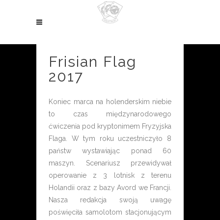
Frisian Flag
2017
Koniec marca na holenderskim niebie
to czas międzynarodowego
ćwiczenia pod kryptonimem Fryzyjska
Flaga. W tym roku uczestniczyło 8
państw wystawiając ponad 60
maszyn. Scenariusz przewidywał
operowanie z 3 lotnisk z terenu
Holandii oraz z bazy Avord we Francji.
Nasza redakcja swoją uwagę
poświęciła samolotom stacjonującym