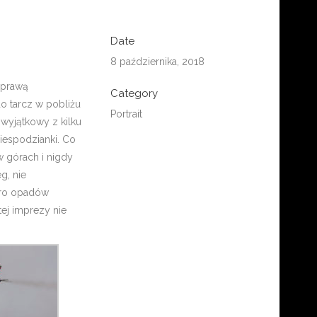
Date
8 października, 2018
 sprawą
Category
do tarcz w pobliżu
Portrait
 wyjątkowy z kilku
iespodzianki. Co
w górach i nigdy
g, nie
zero opadów
ej imprezy nie