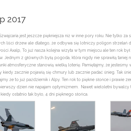
p 2017
Szwajcaria jest jeszcze piękniejsza niż w inne pory roku. Nie tylko za
h liści drzew ale dlatego, że odbywa się lotniczy poligon strzelań 
ści Axalp, To już nasza kolejna wizyta w tym miejscu ale ten rok był
. Jednym z głównych byłą pogoda, która nigdy nie sprawiłą taniej n
nki atmosferyczne stanowią wielką loterię. Pamiętajmy, że jesteśmy 
 kiedy zacznie pojawią się chmury lub zacznie padać śnieg. Tak śnie
my że to już październik i Alpy. Ten rok to piękne słońce i prawie 
pierwszy dzień nie napajam optymizmem. Nawet wieloletni bywalcy t
 kiedy ostatnio tak było, 4 dni pięknego słońca.