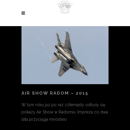
AIR SHOW RADOM – 2015
W tym roku już po raz czternasty odbyły się
pokazy Air Show w Radomiu. Impreza co dwa
lata przyciąga mnóstwo