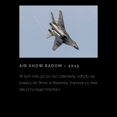
AIR SHOW RADOM – 2015
W tym roku już po raz czternasty odbyły się
pokazy Air Show w Radomiu. Impreza co dwa
lata przyciąga mnóstwo