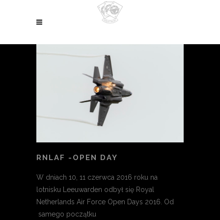
RNLAF -OPEN DAY
W dniach 10, 11 czerwca 2016 roku na
lotnisku Leeuwarden odbył się Royal
Netherlands Air Force Open Days 2016. Od
samego początku