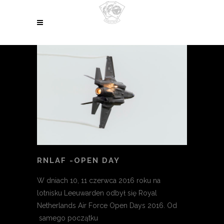
RNLAF -OPEN DAY
W dniach 10, 11 czerwca 2016 roku na
lotnisku Leeuwarden odbył się Royal
Netherlands Air Force Open Days 2016. Od
samego początku