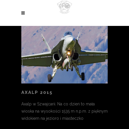
AXALP 2015
Axalp w Szwajcarii. Na co dzień to mała
wioska na wysokości 1535 m n.p.m. z pięknym
widokiem na jezioro i miasteczko