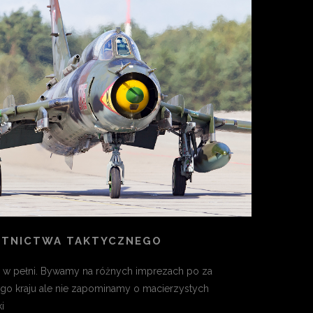
OTNICTWA TAKTYCZNEGO
w pełni. Bywamy na różnych imprezach po za
go kraju ale nie zapominamy o macierzystych
i