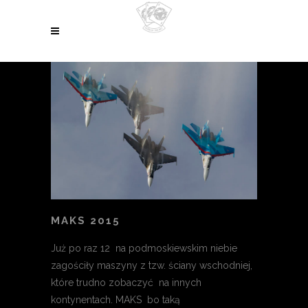
MAKS 2015
Już po raz 12 na podmoskiewskim niebie
zagościły maszyny z tzw. ściany wschodniej,
które trudno zobaczyć na innych
kontynentach. MAKS bo taką