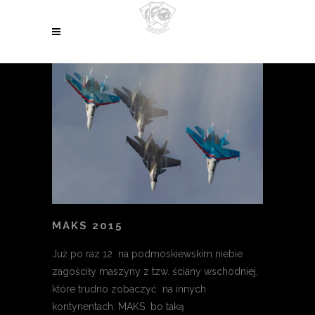
MAKS 2015
Już po raz 12 na podmoskiewskim niebie
zagościły maszyny z tzw. ściany wschodniej,
które trudno zobaczyć na innych
kontynentach. MAKS bo taką