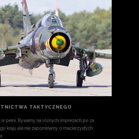
OTNICTWA TAKTYCZNEGO
w pełni. Bywamy na różnych imprezach po za
go kraju ale nie zapominamy o macierzystych
i