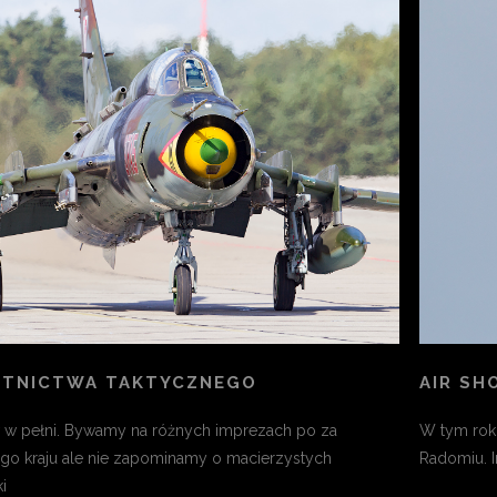
OTNICTWA TAKTYCZNEGO
AIR SH
w pełni. Bywamy na różnych imprezach po za
W tym roku
go kraju ale nie zapominamy o macierzystych
Radomiu. 
i