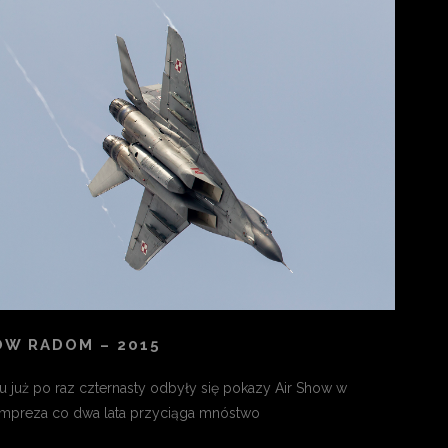
OW RADOM – 2015
 już po raz czternasty odbyły się pokazy Air Show w
Impreza co dwa lata przyciąga mnóstwo