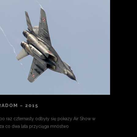
RADOM – 2015
po raz czternasty odbyły się pokazy Air Show w
za co dwa lata przyciąga mnóstwo