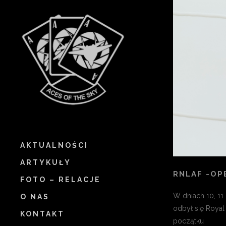
AKTUALNOŚCI
ARTYKUŁY
RNLAF -OP
FOTO – RELACJE
W dniach 10, 11
O NAS
odbył się Roya
KONTAKT
początku