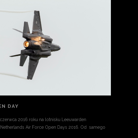
EN DAY
 czerwca 2016 roku na lotnisku Leeuwarden
l Netherlands Air Force Open Days 2016. Od samego