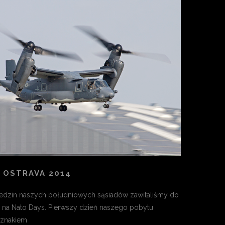
 OSTRAVA 2014
dzin naszych południowych sąsiadów zawitaliśmy do
y na Nato Days. Pierwszy dzień naszego pobytu
 znakiem