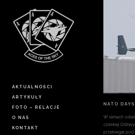
AKTUALNOŚCI
ARTYKUŁY
NATO DAYS
FOTO – RELACJE
W ramach odwie
O NAS
czeskiej Ostrav
KONTAKT
przebiegał pod