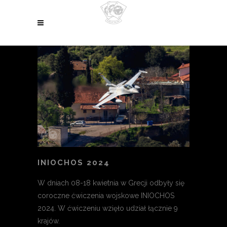
INIOCHOS 2024
W dniach 08-18 kwietnia w Grecji odbyły się
coroczne ćwiczenia wojskowe INIOCHOS
2024. W ćwiczeniu wzięło udział łącznie 9
krajów.