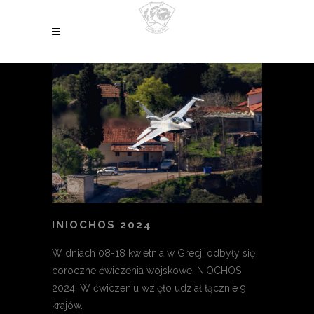
INIOCHOS 2024
W dniach 08-18 kwietnia w Grecji odbyły się
coroczne ćwiczenia wojskowe INIOCHOS
2024. W ćwiczeniu wzięło udział łącznie 9
krajów.