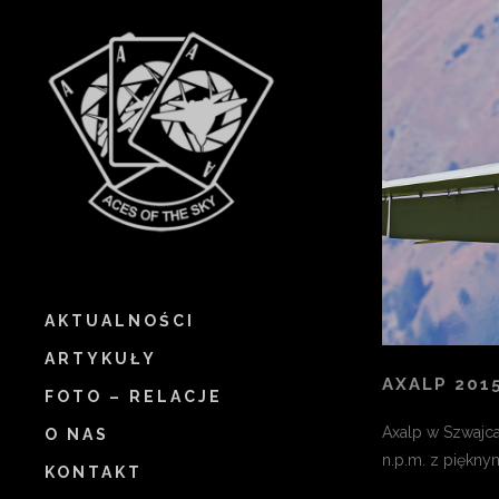
AKTUALNOŚCI
ARTYKUŁY
AXALP 201
FOTO – RELACJE
Axalp w Szwajca
O NAS
n.p.m. z piękny
KONTAKT