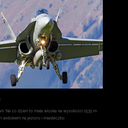
5
rii. Na co dzień to mała wioska na wysokości 1535 m
m widokiem na jezioro i miasteczko