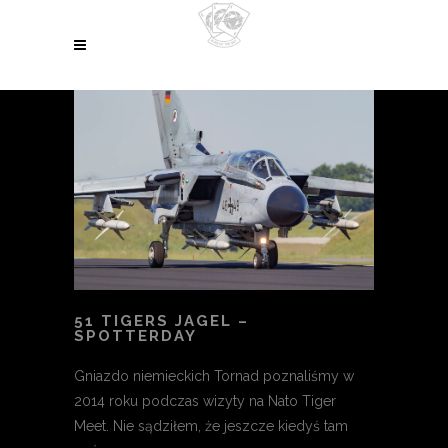
51 TIGERS JAGEL –
SPOTTERDAY
Gniazdo niemieckich Tornad poznaliśmy w
2014 roku podczas wizyty na Nato Tiger
Meet. Nie sądziłem, że jeszcze kiedyś tam