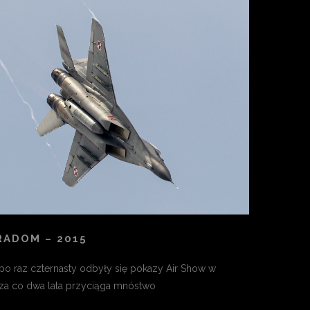
RADOM – 2015
po raz czternasty odbyły się pokazy Air Show w
za co dwa lata przyciąga mnóstwo