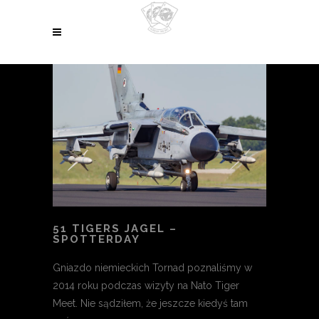
51 TIGERS JAGEL –
SPOTTERDAY
Gniazdo niemieckich Tornad poznaliśmy w
2014 roku podczas wizyty na Nato Tiger
Meet. Nie sądziłem, że jeszcze kiedyś tam