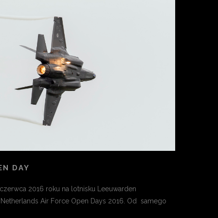
EN DAY
 czerwca 2016 roku na lotnisku Leeuwarden
l Netherlands Air Force Open Days 2016. Od samego