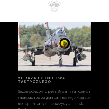
21 BAZA LOTNICTWA
TAKTYCZNEGO
Sezon pokazów w pełni. Bywamy na różnych
imprezach po za granicami naszego kraju ale
nie zapominamy o macierzystych lotniskach.