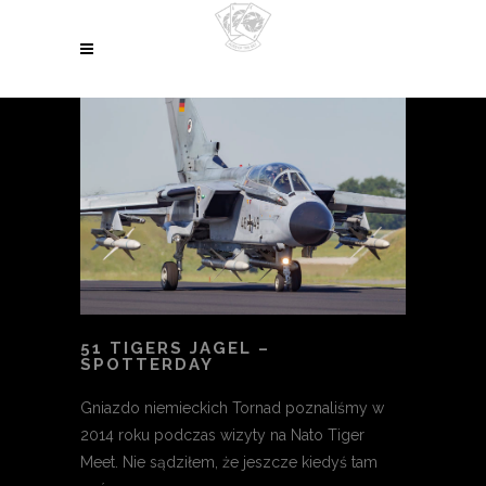
51 TIGERS JAGEL –
SPOTTERDAY
Gniazdo niemieckich Tornad poznaliśmy w
2014 roku podczas wizyty na Nato Tiger
Meet. Nie sądziłem, że jeszcze kiedyś tam