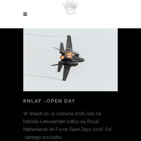
RNLAF -OPEN DAY
W dniach 10, 11 czerwca 2016 roku na
lotnisku Leeuwarden odbył się Royal
Netherlands Air Force Open Days 2016. Od
samego początku